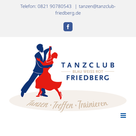
Zum
Telefon: 0821 90780543
|
tanzen@tanzclub-
Inhalt
friedberg.de
springen
Facebook