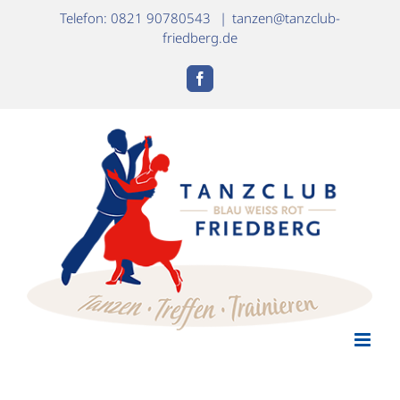
Zum
Telefon: 0821 90780543
|
tanzen@tanzclub-
Inhalt
friedberg.de
springen
Facebook