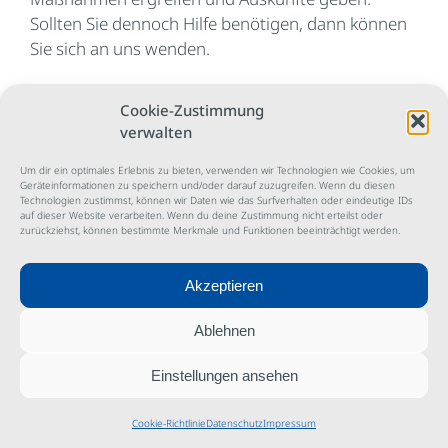
Sollten Sie dennoch Hilfe benötigen, dann können
Sie sich an uns wenden.
– Facebook (Facebook Ireland Ltd., 4 Grand Canal
Cookie-Zustimmung
Square, Grand Canal Harbour, Dublin 2, Irland) –
verwalten
Datenschutzerklärung:
https://www.facebook.com/abou
Opt-Out:
https://www.facebook.com/settings?
Um dir ein optimales Erlebnis zu bieten, verwenden wir Technologien wie Cookies, um
Geräteinformationen zu speichern und/oder darauf zuzugreifen. Wenn du diesen
tab=ads
und
http://www.youronlinechoices.com
,
Technologien zustimmst, können wir Daten wie das Surfverhalten oder eindeutige IDs
Privacy
auf dieser Website verarbeiten. Wenn du deine Zustimmung nicht erteilst oder
zurückziehst, können bestimmte Merkmale und Funktionen beeinträchtigt werden.
Shield:
https://www.privacyshield.gov/participant?
id=a2zt0000000GnywAAC&status=Active
.
Akzeptieren
– Google/ YouTube (Google LLC, 1600
Ablehnen
Amphitheatre Parkway, Mountain View, CA 94043,
USA) – Datenschutzerklärung:
Einstellungen ansehen
https://policies.google.com/privacy
, Opt-
Out:
https://adssettings.google.com/authenticated
,
Cookie-Richtlinie
Datenschutz
Impressum
Privacy