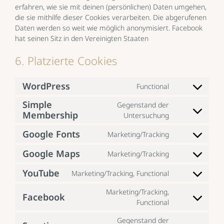
erfahren, wie sie mit deinen (persönlichen) Daten umgehen,
die sie mithilfe dieser Cookies verarbeiten. Die abgerufenen
Daten werden so weit wie möglich anonymisiert. Facebook
hat seinen Sitz in den Vereinigten Staaten
6. Platzierte Cookies
WordPress
Functional
Consent
to
Simple
Gegenstand der
service
Membership
Consent
Untersuchung
wordpress
to
Google Fonts
Marketing/Tracking
service
Consent
simple-
to
Google Maps
Marketing/Tracking
membership
Consent
service
to
google-
YouTube
Marketing/Tracking, Functional
Consent
service
fonts
to
google-
Marketing/Tracking,
Facebook
service
maps
Consent
Functional
youtube
to
Gegenstand der
service