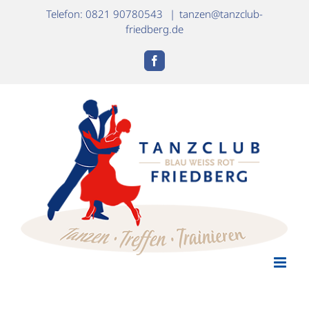
Zum
Telefon: 0821 90780543
|
tanzen@tanzclub-
Inhalt
friedberg.de
springen
Facebook