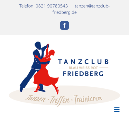
Zum
Telefon: 0821 90780543
|
tanzen@tanzclub-
Inhalt
friedberg.de
springen
Facebook