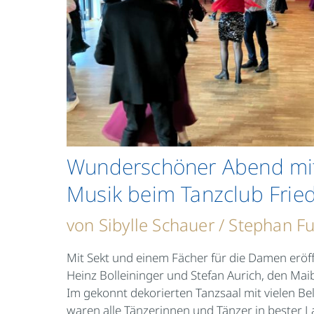
Wunderschöner Abend mi
Musik beim Tanzclub Frie
von Sibylle Schauer / Stephan F
Mit Sekt und einem Fächer für die Damen eröf
Heinz Bolleininger und Stefan Aurich, den Maib
Im gekonnt dekorierten Tanzsaal mit vielen 
waren alle Tänzerinnen und Tänzer in bester L