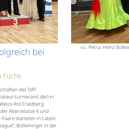
v.l.: Petra, Heinz Boll
olgreich bei
n Fuchs
schaften des DAT
ateur-turnieramt.de
/) in
-Weiss-Rot Friedberg
der Altersklasse 6 und
 Paare starteten in Latein
ague“, Bolleininger in der