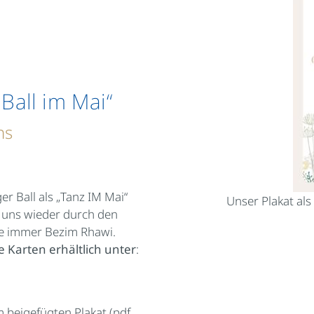
„Ball im Mai“
hs
er Ball als „Tanz IM Mai“
Unser Plakat al
n uns wieder durch den
ie immer Bezim Rhawi.
 Karten erhältlich unter
:
em beigefügten Plakat (pdf