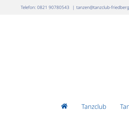
Zum
Telefon: 0821 90780543
|
tanzen@tanzclub-friedber
Inhalt
springen
Tanzclub
Ta