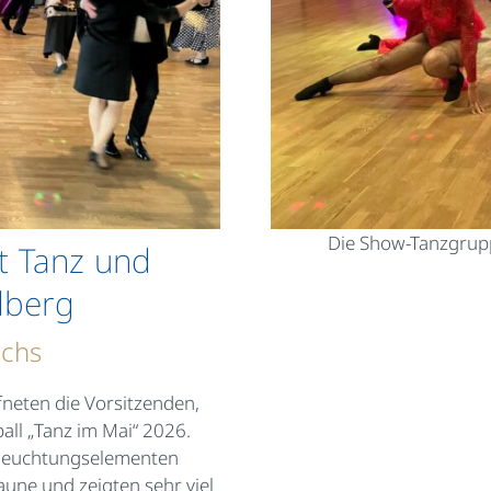
Die Show-Tanzgrupp
t Tanz und
dberg
uchs
fneten die Vorsitzenden,
all „Tanz im Mai“ 2026.
Beleuchtungselementen
aune und zeigten sehr viel