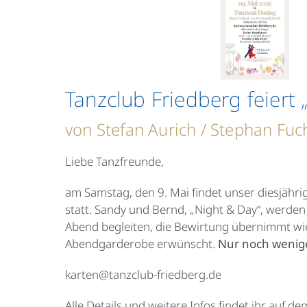
Tanzclub Friedberg feiert 
von Stefan Aurich / Stephan Fuc
Liebe Tanzfreunde,
am Samstag, den 9. Mai findet unser diesjährig
statt. Sandy und Bernd, „Night & Day“, werde
Abend begleiten, die Bewirtung übernimmt w
Abendgarderobe erwünscht.
Nur noch wenige
karten@tanzclub-friedberg.de
Alle Details und weitere Infos findet ihr auf d