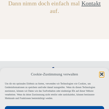
Dann nimm doch einfach mal
Kontakt
auf.
Cookie-Zustimmung verwalten
Um dir ein optimales Erlebnis zu bieten, verwenden wir Technologien wie Cookies, um
Geräteinformationen zu speichern und/oder darauf zuzugreifen. Wenn du diesen Technologien
zustimmst, können wir Daten wie das Surfverhalten oder eindeutige IDs auf dieser Website
Tanzsportclub BLAU WEISS ROT Friedberg e.V.
verarbeiten. Wenn du deine Zustimmung nicht erteilst oder zurückziehst, können bestimmte
Merkmale und Funktionen beeinträchtigt werden.